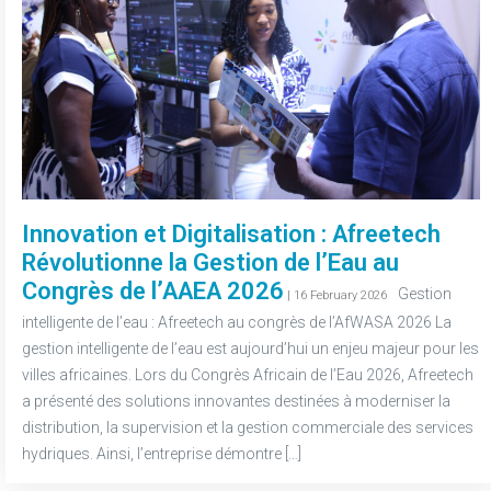
Innovation et Digitalisation : Afreetech
Révolutionne la Gestion de l’Eau au
Congrès de l’AAEA 2026
-
Gestion
| 16 February 2026
intelligente de l’eau : Afreetech au congrès de l’AfWASA 2026 La
gestion intelligente de l’eau est aujourd’hui un enjeu majeur pour les
villes africaines. Lors du Congrès Africain de l’Eau 2026, Afreetech
a présenté des solutions innovantes destinées à moderniser la
distribution, la supervision et la gestion commerciale des services
hydriques. Ainsi, l’entreprise démontre […]