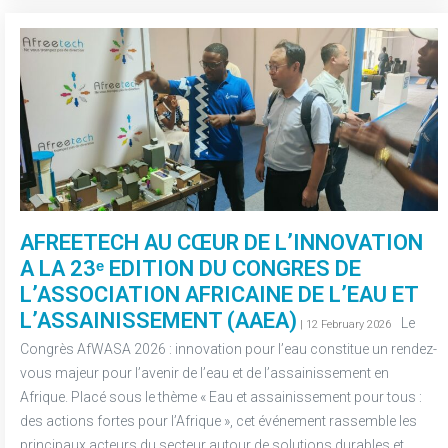
AFREETECH AU CŒUR DE L’INNOVATION
A LA 23ᵉ EDITION DU CONGRES DE
L’ASSOCIATION AFRICAINE DE L’EAU ET
L’ASSAINISSEMENT (AAEA)
-
Le
| 12 February 2026
Congrès AfWASA 2026 : innovation pour l’eau constitue un rendez-
vous majeur pour l’avenir de l’eau et de l’assainissement en
Afrique. Placé sous le thème « Eau et assainissement pour tous :
des actions fortes pour l’Afrique », cet événement rassemble les
principaux acteurs du secteur autour de solutions durables et