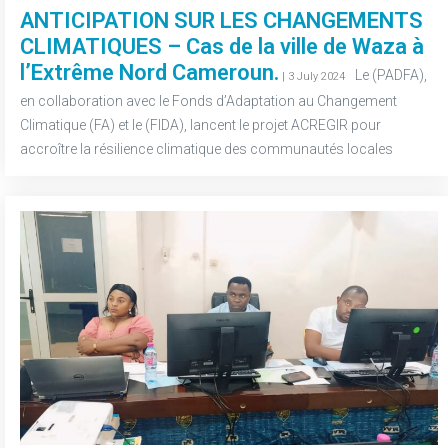
ANTICIPATION SUR LES CHANGEMENTS
CLIMATIQUES – Cas de la ville de Waza à
l’Extrême Nord Cameroun.
-
Le (PADFA),
| 3 July 2024
en collaboration avec le Fonds d’Adaptation au Changement
Climatique (FA) et le (FIDA), lancent le projet ACREGIR pour
accroître la résilience climatique des communautés locales