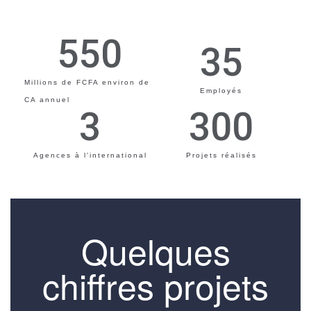
550
35
Millions de FCFA environ de
Employés
CA annuel
3
300
Agences à l'international
Projets réalisés
Quelques
chiffres projets