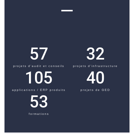
57
32
projets d'audit et conseils
projets d'infrastructure
105
40
applications / ERP produits
projets de GED
53
formations