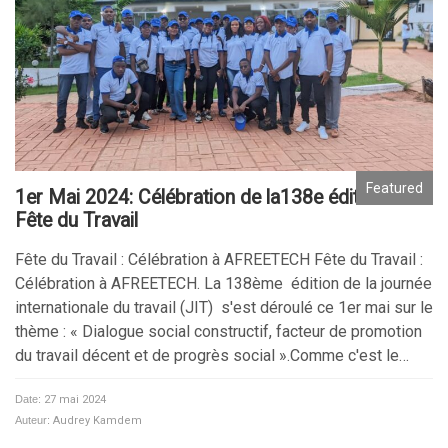
Featured
1er Mai 2024: Célébration de la138e édition de la
Fête du Travail
Fête du Travail : Célébration à AFREETECH Fête du Travail :
Célébration à AFREETECH. La 138ème édition de la journée
internationale du travail (JIT) s'est déroulé ce 1er mai sur le
thème : « Dialogue social constructif, facteur de promotion
du travail décent et de progrès social ».Comme c'est le…
Date:
27 mai 2024
Auteur:
Audrey Kamdem