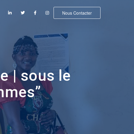
Nous Contacter
e | sous le
emmes”