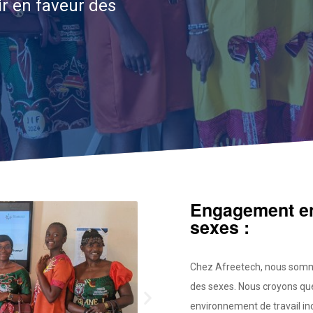
ir en faveur des
Engagement en 
sexes :​
Chez Afreetech, nous somm
des sexes. Nous croyons que 
environnement de travail incl