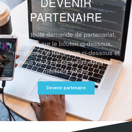
DEVENIR
PARTENAIRE
Pour toute demande de partenariat,
cliquez sur le bouton ci-dessous,
remplissez le formulaire ci-dessous et
nous vous contacterons dans les
meilleurs délais.
Devenir partenaire