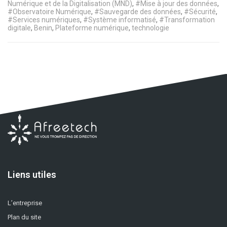
Numérique et de la Digitalisation (MND)
,
#Mise à jour des données
,
#Observatoire Numérique
,
#Sauvegarde des données
,
#Sécurité
,
#Services numériques
,
#Système informatisé
,
#Transformation
digitale
,
Benin
,
Plateforme numérique
,
technologie
Liens utiles
L’entreprise
Plan du site