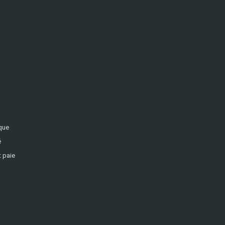
ique
é
 paie