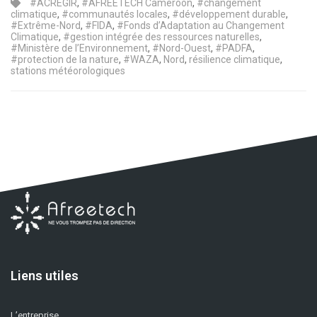
#ACREGIR
,
#AFREETECH Cameroon
,
#changement
climatique
,
#communautés locales
,
#développement durable
,
#Extrême-Nord
,
#FIDA
,
#Fonds d’Adaptation au Changement
Climatique
,
#gestion intégrée des ressources naturelles
,
#Ministère de l’Environnement
,
#Nord-Ouest
,
#PADFA
,
#protection de la nature
,
#WAZA
,
Nord
,
résilience climatique
,
stations météorologiques
Liens utiles
L’entreprise