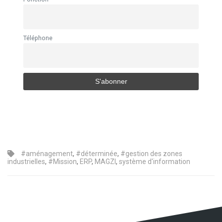
Téléphone
#aménagement
,
#déterminée
,
#gestion des zones
industrielles
,
#Mission
,
ERP
,
MAGZI
,
système d'information