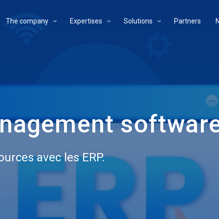
The company
Expertises
Solutions
Partners
anagement softwar
sources avec les ERP.