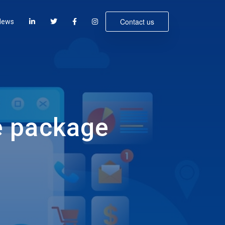
Contact us
News
e package