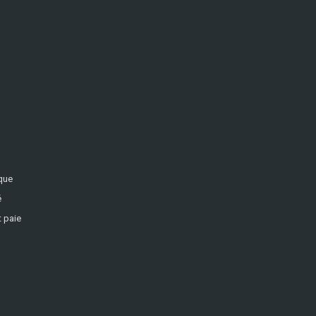
ique
é
 paie