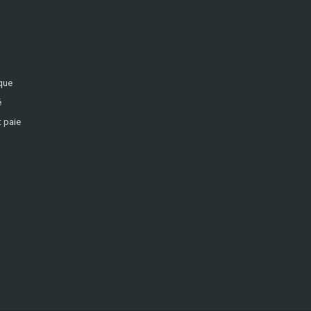
ique
é
 paie