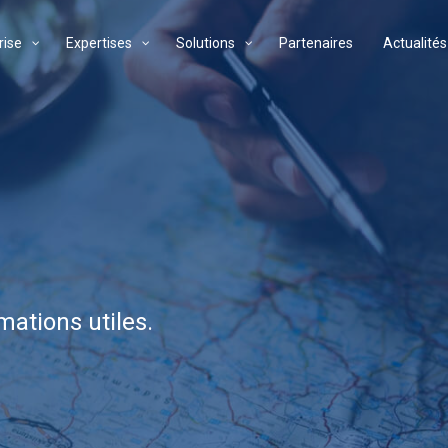
rise
Expertises
Solutions
Partenaires
Actualités
mations utiles.