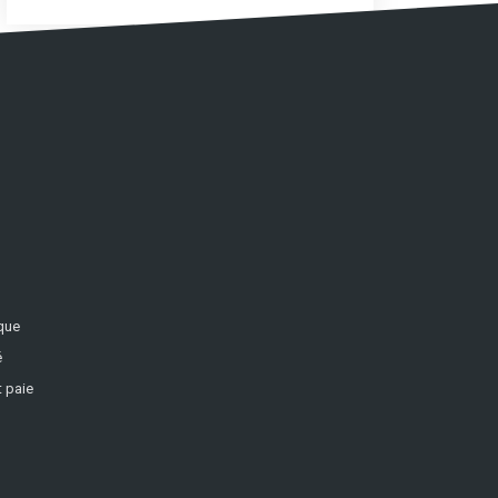
ique
é
 paie