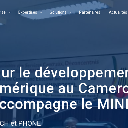
rise
Expertises
Solutions
Partenaires
Actualités
ur le développeme
umérique au Camer
ccompagne le MI
CH et PHONE