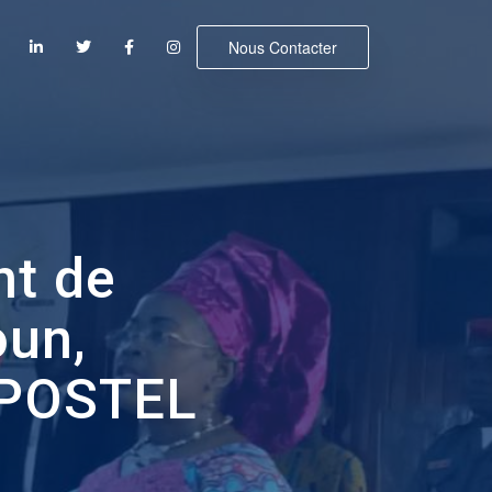
Nous Contacter
nt de
oun,
NPOSTEL