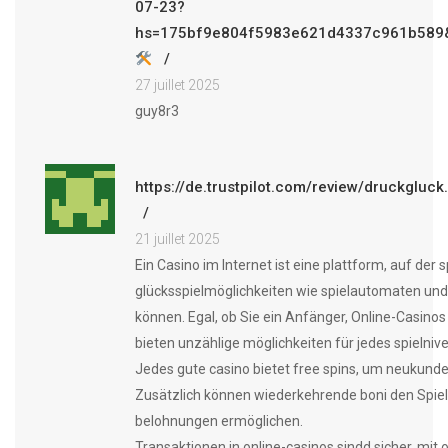
07-23?
hs=175bf9e804f5983e621d4337c961b589
27 juillet 2025
guy8r3
https://de.trustpilot.com/review/druckgluck
21 juillet 2025
Ein Casino im Internet ist eine plattform, auf der 
glücksspielmöglichkeiten wie spielautomaten un
können. Egal, ob Sie ein Anfänger, Online-Casinos
bieten unzählige möglichkeiten für jedes spielniv
Jedes gute casino bietet free spins, um neukund
Zusätzlich können wiederkehrende boni den Spie
belohnungen ermöglichen.
Transaktionen in online-casinos sindd sicher, mit 