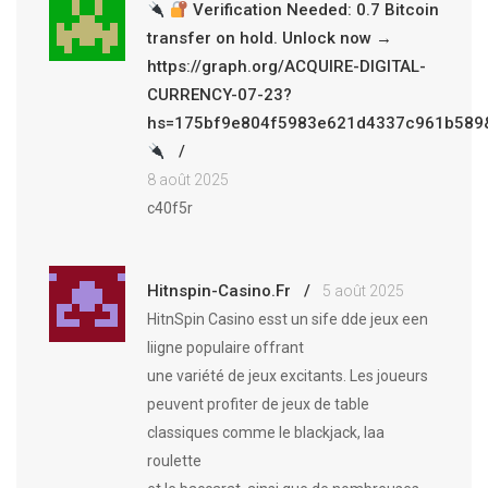
Verification Needed: 0.7 Bitcoin
transfer on hold. Unlock now →
https://graph.org/ACQUIRE-DIGITAL-
CURRENCY-07-23?
hs=175bf9e804f5983e621d4337c961b589
8 août 2025
c40f5r
Hitnspin-Casino.Fr
5 août 2025
HitnSpin Casino esst un sife dde jeux een
liigne populaire offrant
une variété de jeux excitants. Les joueurs
peuvent profiter de jeux de table
classiques comme le blackjack, laa
roulette