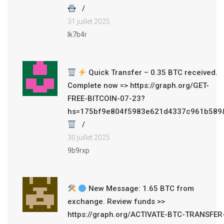
31 juillet 2025
lk7b4r
Quick Transfer – 0.35 BTC received.
Complete now => https://graph.org/GET-
FREE-BITCOIN-07-23?
hs=175bf9e804f5983e621d4337c961b589
30 juillet 2025
9b9rxp
New Message: 1.65 BTC from
exchange. Review funds >>
https://graph.org/ACTIVATE-BTC-TRANSFER