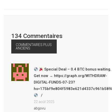
134 Commentaires
COMMENTAIRES PLUS
ANCIENS
Special Deal – 0.4 BTC bonus waiting.
Get now → https://graph.org/WITHDRAW-
DIGITAL-FUNDS-07-23?
hs=175bf9e804f5983e621d4337c961b589
22 août 2025
abgovu