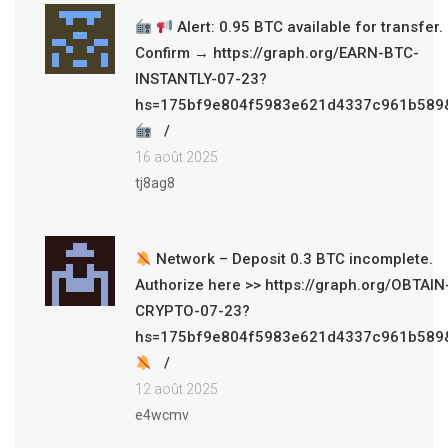
Alert: 0.95 BTC available for transfer.
Confirm → https://graph.org/EARN-BTC-
INSTANTLY-07-23?
hs=175bf9e804f5983e621d4337c961b589
16 août 2025
tj8ag8
Network – Deposit 0.3 BTC incomplete.
Authorize here >> https://graph.org/OBTAIN
CRYPTO-07-23?
hs=175bf9e804f5983e621d4337c961b589
12 août 2025
e4wcmv