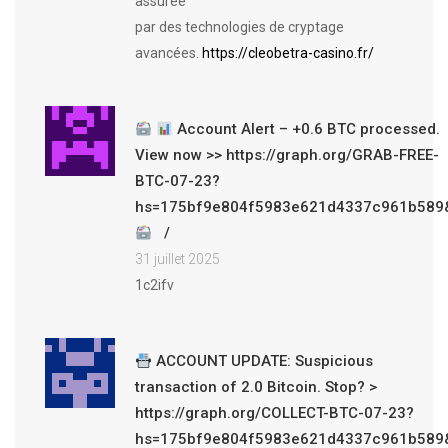
assurée
par des technologies de cryptage
avancées.
https://cleobetra-casino.fr/
Account Alert – +0.6 BTC processed.
View now >> https://graph.org/GRAB-FREE-
BTC-07-23?
hs=175bf9e804f5983e621d4337c961b589
31 juillet 2025
1c2ifv
ACCOUNT UPDATE: Suspicious
transaction of 2.0 Bitcoin. Stop? >
https://graph.org/COLLECT-BTC-07-23?
hs=175bf9e804f5983e621d4337c961b589