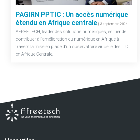
PAGIRN PPTIC : Un accès numérique
étendu en Afrique centrale
–
| 3 septembre 2024
AFREETECH, leader des solutions numériques, est fier de
contribuer à l’amélioration du numérique en Afrique à
travers la mise en place d’un observatoire virtuelle des TIC
en Afrique Centrale.